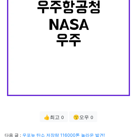
👍최고
😗오우
0
0
다음 글 :
우포늪 탄소 저장량 116000톤 놀라운 발견!