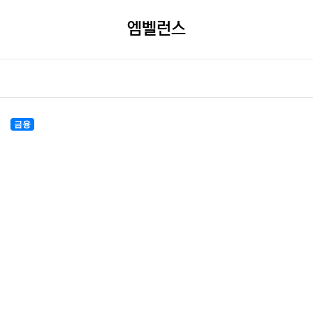
엠벨런스
금융