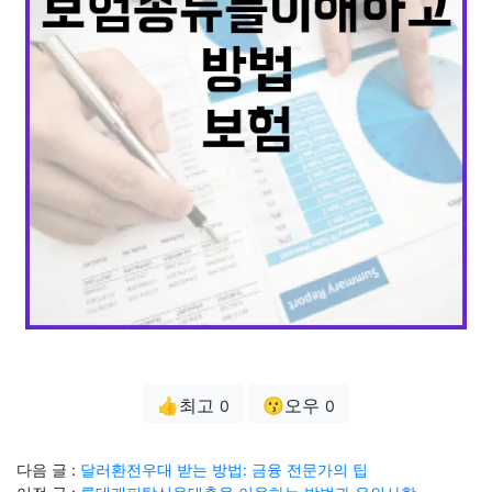
👍최고
😗오우
0
0
다음 글 :
달러환전우대 받는 방법: 금융 전문가의 팁