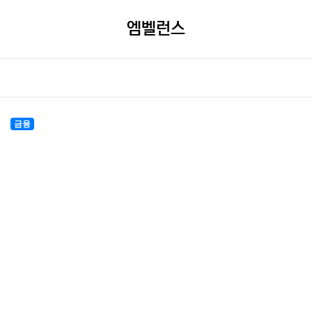
엠벨런스
금융