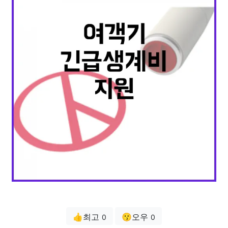
👍최고
😗오우
0
0