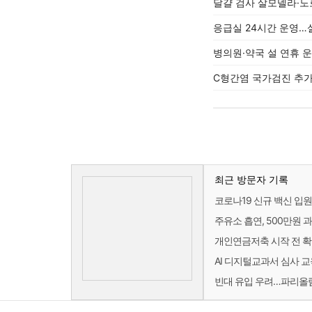
달걀 검사 살모넬라·노
응급실 24시간 운영…
병의원·약국 설 연휴 
C형간염 국가검진 추가
최근 방문자 기록
코로나19 신규 백신 입
주유소 흡연, 500만원 
개인연금저축 시작 전 확
AI 디지털교과서 심사 
빈대 유입 우려…파리올림