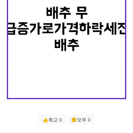
👍최고
😗오우
0
0