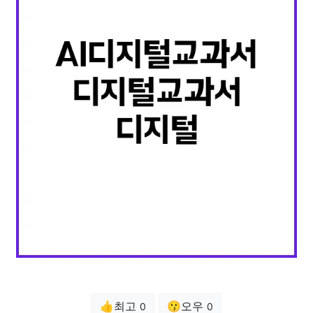
👍최고
😗오우
0
0