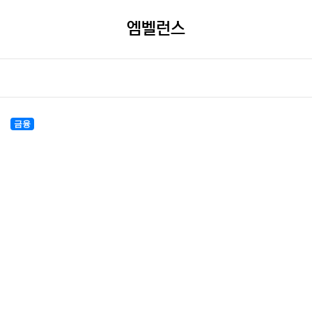
엠벨런스
금융