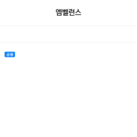
엠벨런스
금융