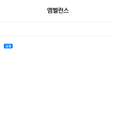
엠벨런스
금융