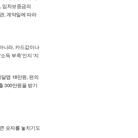
내, 임차보증금의
관, 계약일에 따라
 아니라, 카드값이나
소득 부족’인지 ‘지
달앱 18만원, 편의
대출 300만원을 받기
 큰 숫자를 놓치기도