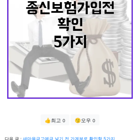
👍최고
😗오우
0
0
다음 글 :
새마을금고예금 넣기 전 가계부로 확인할 5가지