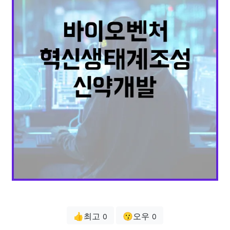
👍최고
😗오우
0
0