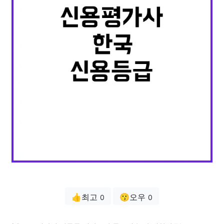
👍최고
😗오우
0
0