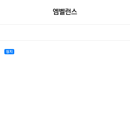
엠벨런스
정치