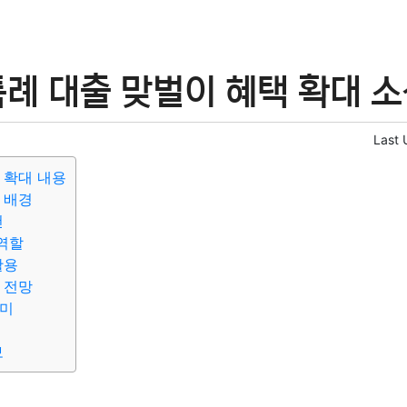
례 대출 맞벌이 혜택 확대 소
Last 
 확대 내용
 배경
건
역할
활용
 전망
의미
보