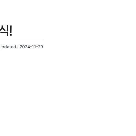
식!
Updated :
2024-11-29