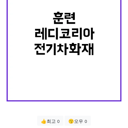
👍최고
😗오우
0
0