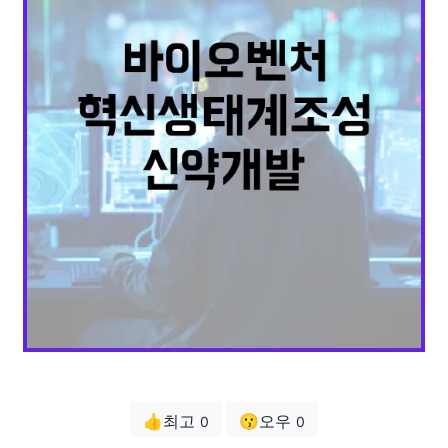
👍최고
😗오우
0
0